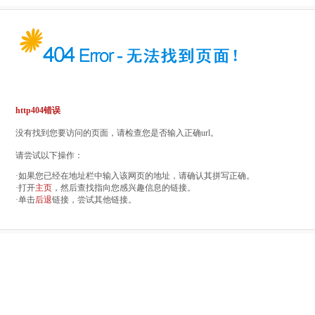
http404错误
没有找到您要访问的页面，请检查您是否输入正确url。
请尝试以下操作：
·如果您已经在地址栏中输入该网页的地址，请确认其拼写正确。
·打开
主页
，然后查找指向您感兴趣信息的链接。
·单击
后退
链接，尝试其他链接。