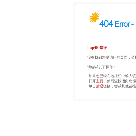
http404错误
没有找到您要访问的页面，请检
请尝试以下操作：
·如果您已经在地址栏中输入
·打开
主页
，然后查找指向您感
·单击
后退
链接，尝试其他链接