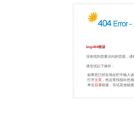
http404错误
没有找到您要访问的页面，请检
请尝试以下操作：
·如果您已经在地址栏中输入
·打开
主页
，然后查找指向您感
·单击
后退
链接，尝试其他链接