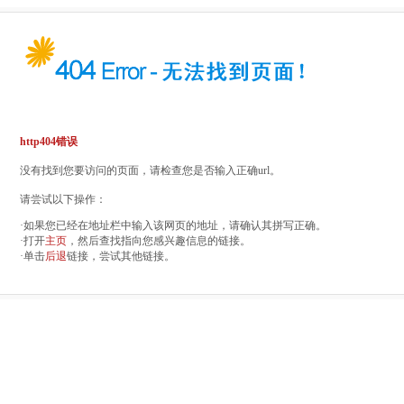
http404错误
没有找到您要访问的页面，请检查您是否输入正确url。
请尝试以下操作：
·如果您已经在地址栏中输入该网页的地址，请确认其拼写正确。
·打开
主页
，然后查找指向您感兴趣信息的链接。
·单击
后退
链接，尝试其他链接。