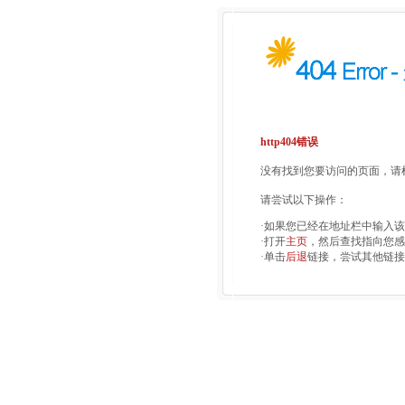
http404错误
没有找到您要访问的页面，请检
请尝试以下操作：
·如果您已经在地址栏中输入
·打开
主页
，然后查找指向您感
·单击
后退
链接，尝试其他链接