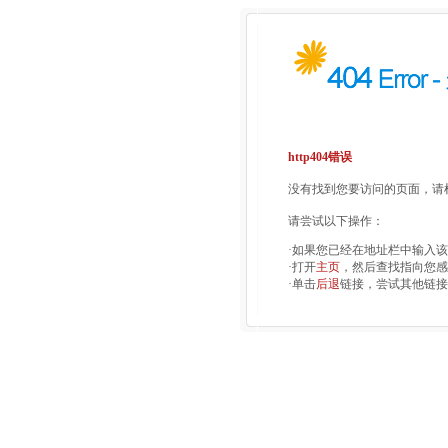
http404错误
没有找到您要访问的页面，请检
请尝试以下操作：
·如果您已经在地址栏中输入
·打开
主页
，然后查找指向您感
·单击
后退
链接，尝试其他链接