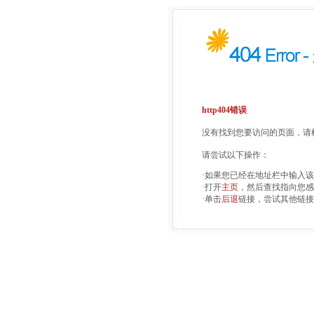
http404错误
没有找到您要访问的页面，请检
请尝试以下操作：
·如果您已经在地址栏中输入
·打开
主页
，然后查找指向您感
·单击
后退
链接，尝试其他链接