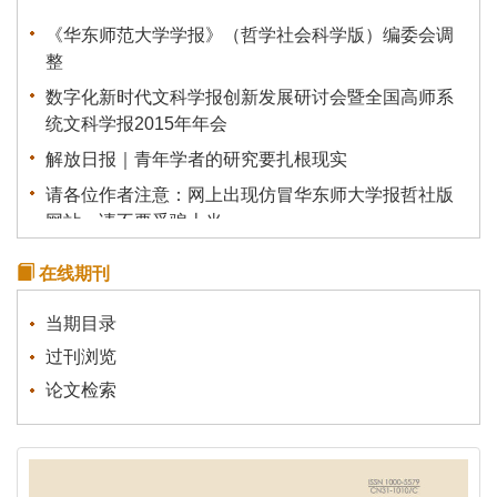
《华东师范大学学报》（哲学社会科学版）编委会调
整
数字化新时代文科学报创新发展研讨会暨全国高师系
统文科学报2015年年会
解放日报｜青年学者的研究要扎根现实
请各位作者注意：网上出现仿冒华东师大学报哲社版
网站，请不要受骗上当。
学报（哲社版）被评定为“中国人文社会科学综合评价
在线期刊
AMI”核心期刊
《华东师范大学学报》为青年学者成长搭建平台
当期目录
过刊浏览
论文检索