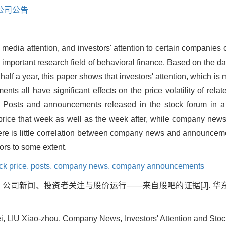
公司公告
 media attention, and investors' attention to certain companies 
important research field of behavioral finance. Based on the d
 half a year, this paper shows that investors' attention, which i
 all have significant effects on the price volatility of rela
rm. Posts and announcements released in the stock forum in a
ock price that week as well as the week after, while company ne
There is little correlation between company news and announce
tors to some extent.
ck price,
posts,
company news,
company announcements
舟. 公司新闻、投资者关注与股价运行——来自股吧的证据[J]. 华东师
i, LIU Xiao-zhou. Company News, Investors' Attention and Sto