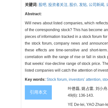
关键词:
股吧,
投资者关注,
股价,
发帖,
公司新闻,
Abstract:
Will news about listed companies, which reflects
of the corresponding stock? This has become an 
pieces of information tracked in a stock forum for
the stock forum, company news and announcements
these effects are time-sensitive and short-te
correlation with the range of rise or fall in st
that weeks' rise-decline range of stock price. 
listed companies will catch the attention of inves
Key words:
Stock forum,
investors' attention,
sto
叶德磊, 姚占雷, 刘小
引用本文
49(6): 136-143.
YE De-lei, YAO Zhan-le