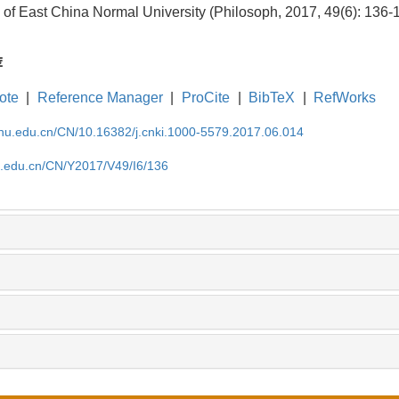
 of East China Normal University (Philosoph, 2017, 49(6): 136-
荐
ote
|
Reference Manager
|
ProCite
|
BibTeX
|
RefWorks
cnu.edu.cn/CN/10.16382/j.cnki.1000-5579.2017.06.014
nu.edu.cn/CN/Y2017/V49/I6/136