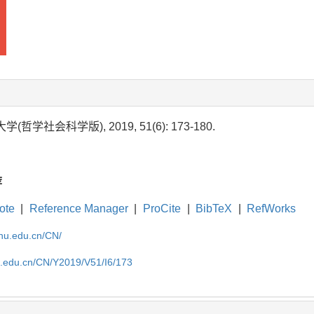
(哲学社会科学版), 2019, 51(6): 173-180.
荐
ote
|
Reference Manager
|
ProCite
|
BibTeX
|
RefWorks
cnu.edu.cn/CN/
nu.edu.cn/CN/Y2019/V51/I6/173