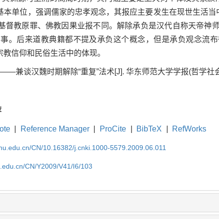
基本单位，强调儒家的忠孝观念，其报应主要发生在现世生活当中
基督教原罪、佛教因果业报不同。解除承负是汉代自称天帝神
回事。后来道教典籍都不提及承负这个概念，但是承负观念流布
宗教信仰和民俗生活中的体现。
——兼谈汉魏时期解除“重复”法术[J]. 华东师范大学学报(哲学社会科学版), 
荐
ote
|
Reference Manager
|
ProCite
|
BibTeX
|
RefWorks
cnu.edu.cn/CN/10.16382/j.cnki.1000-5579.2009.06.011
nu.edu.cn/CN/Y2009/V41/I6/103