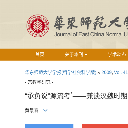
首页
关于本刊
学术动态
华东师范大学学报(哲学社会科学版)
››
2009
,
Vol. 41
• 宗教学研究 •
*
“承负说”源流考
——兼谈汉魏时期
黄景春