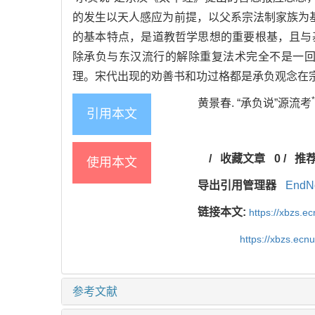
的发生以天人感应为前提，以父系宗法制家族为
的基本特点，是道教哲学思想的重要根基，且与
除承负与东汉流行的解除重复法术完全不是一
理。宋代出现的劝善书和功过格都是承负观念在
*
黄景春. “承负说”源流考
引用本文
/
收藏文章
0
/
推
使用本文
导出引用管理器
EndN
链接本文:
https://xbzs.e
https://xbzs.ec
参考文献