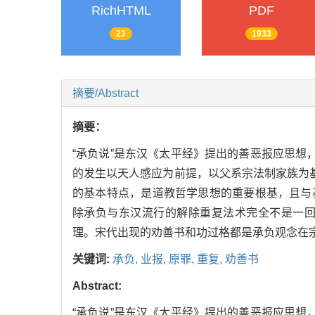
RichHTML
PDF
23
1933
摘要/Abstract
摘要：
“承负说”是东汉《太平经》提出的善恶报应思想
的发生以天人感应为前提，以父系宗法制家族为
的基本特点，是道教哲学思想的重要根基，且与
除承负与东汉流行的解除重复法术完全不是一
理。宋代出现的劝善书和功过格都是承负观念在
关键词:
承负,
业报,
原罪,
重复,
劝善书
Abstract:
“承负说”是东汉《太平经》提出的善恶报应思想