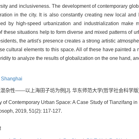
sity and inclusiveness. The development of contemporary globa
tion in the city. It is also constantly creating new local and 
used by high-speed urbanization and industrialization make m
of these situations help to form diverse and mixed patterns of 
e residents, the artist's presence creates a strong artistic atm
e cultural elements to this space. All of these have painted a 
bridity to analyze the results of globalization on the one hand, a
n Shanghai
性——以上海田子坊为例[J]. 华东师范大学(哲学社会科学版), 2019, 
ty of Contemporary Urban Space: A Case Study of Tianzifang in 
osoph, 2019, 51(2): 117-127.
荐