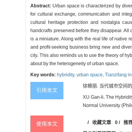
Abstract:
Urban space is characterized by diver
for cultural exchange, communication and integra
cultural heritage protection and nostalgia ca
handcrafts preserved before they disappear. All 
is a miniature. Along with the real life of nativ
and profit-seeking business bring new and divers
city. This also reminds us to use the theory of hy
about by the heterogeneity of urban space.
Key words:
hybridity,
urban space,
Tianzifang i
徐赣丽. 当代城市空间的混杂
引用本文
XU Gan-li. The Hybridi
Normal University (Phil
/
收藏文章
0
/
推
使用本文