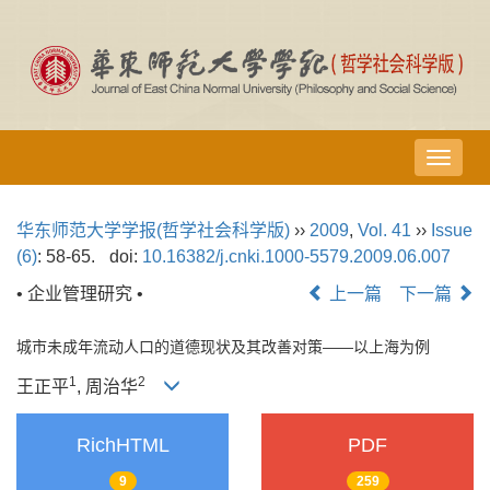
导
航
切
华东师范大学学报(哲学社会科学版)
››
2009
,
Vol. 41
››
Issue
换
(6)
: 58-65.
doi:
10.16382/j.cnki.1000-5579.2009.06.007
• 企业管理研究 •
上一篇
下一篇
城市未成年流动人口的道德现状及其改善对策——以上海为例
1
2
王正平
, 周治华
RichHTML
PDF
9
259