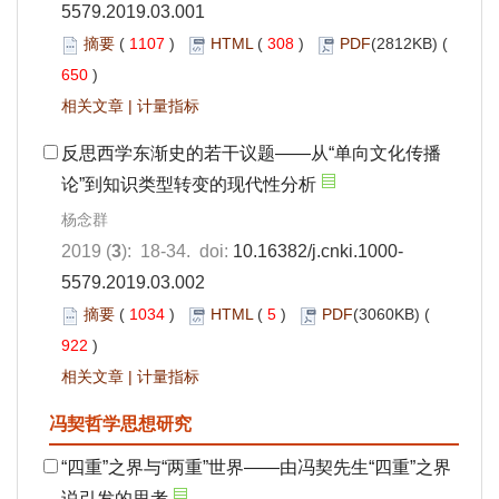
5579.2019.03.001
摘要
(
1107
)
HTML
(
308
)
PDF
(2812KB) (
650
)
相关文章
|
计量指标
反思西学东渐史的若干议题——从“单向文化传播
论”到知识类型转变的现代性分析
杨念群
2019 (
3
): 18-34. doi:
10.16382/j.cnki.1000-
5579.2019.03.002
摘要
(
1034
)
HTML
(
5
)
PDF
(3060KB) (
922
)
相关文章
|
计量指标
冯契哲学思想研究
“四重”之界与“两重”世界——由冯契先生“四重”之界
说引发的思考