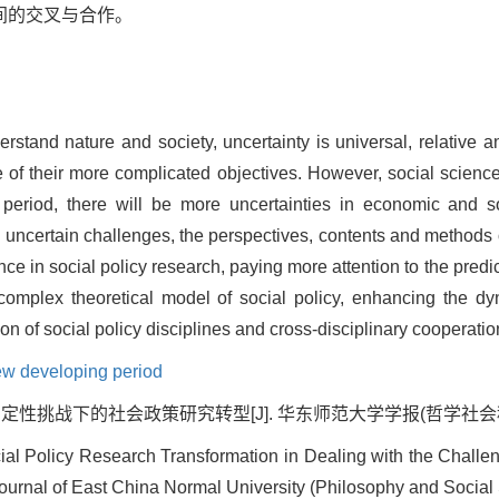
间的交叉与合作。
rstand nature and society, uncertainty is universal, relative
e of their more complicated objectives. However, social scien
 period, there will be more uncertainties in economic and 
w uncertain challenges, the perspectives, contents and methods 
nce in social policy research, paying more attention to the pre
 complex theoretical model of social policy, enhancing the dy
on of social policy disciplines and cross-disciplinary cooperatio
ew developing period
挑战下的社会政策研究转型[J]. 华东师范大学学报(哲学社会科学版), 20
al Policy Research Transformation in Dealing with the Challe
ournal of East China Normal University (Philosophy and Social 