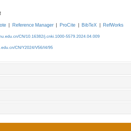
荐
ote
|
Reference Manager
|
ProCite
|
BibTeX
|
RefWorks
cnu.edu.cn/CN/10.16382/j.cnki.1000-5579.2024.04.009
nu.edu.cn/CN/Y2024/V56/I4/95