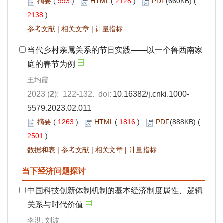
摘要
(
993
)
HTML
(
2128
)
PDF
(660KB) (
2138
)
参考文献
|
相关文章
|
计量指标
当代乡村亲属关系的节日实践——以一个鲁西南家
庭的春节为例
王均霞
2023 (
2
): 122-132. doi:
10.16382/j.cnki.1000-
5579.2023.02.011
摘要
(
1263
)
HTML
(
1816
)
PDF
(888KB) (
2501
)
数据和表
|
参考文献
|
相关文章
|
计量指标
当下经济问题探讨
中国科技创新体制机制的基本经济制度属性、逻辑
关系与时代价值
李湛, 刘波