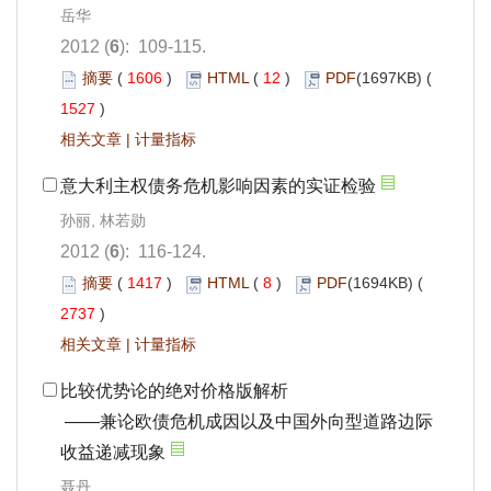
岳华
2012 (
6
): 109-115.
摘要
(
1606
)
HTML
(
12
)
PDF
(1697KB) (
1527
)
相关文章
|
计量指标
意大利主权债务危机影响因素的实证检验
孙丽, 林若勋
2012 (
6
): 116-124.
摘要
(
1417
)
HTML
(
8
)
PDF
(1694KB) (
2737
)
相关文章
|
计量指标
比较优势论的绝对价格版解析
——兼论欧债危机成因以及中国外向型道路边际
收益递减现象
聂丹