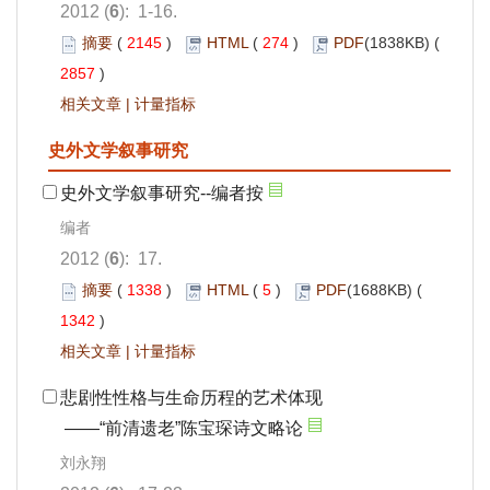
2012 (
6
): 1-16.
摘要
(
2145
)
HTML
(
274
)
PDF
(1838KB) (
2857
)
相关文章
|
计量指标
史外文学叙事研究
史外文学叙事研究--编者按
编者
2012 (
6
): 17.
摘要
(
1338
)
HTML
(
5
)
PDF
(1688KB) (
1342
)
相关文章
|
计量指标
悲剧性性格与生命历程的艺术体现
——“前清遗老”陈宝琛诗文略论
刘永翔