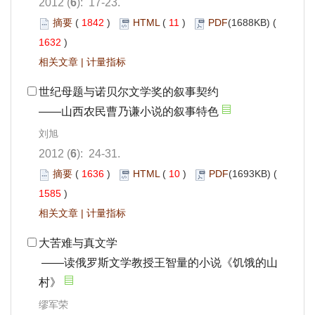
2012 (
6
): 17-23.
摘要
(
1842
)
HTML
(
11
)
PDF
(1688KB) (
1632
)
相关文章
|
计量指标
世纪母题与诺贝尔文学奖的叙事契约
——山西农民曹乃谦小说的叙事特色
刘旭
2012 (
6
): 24-31.
摘要
(
1636
)
HTML
(
10
)
PDF
(1693KB) (
1585
)
相关文章
|
计量指标
大苦难与真文学
——读俄罗斯文学教授王智量的小说《饥饿的山
村》
缪军荣